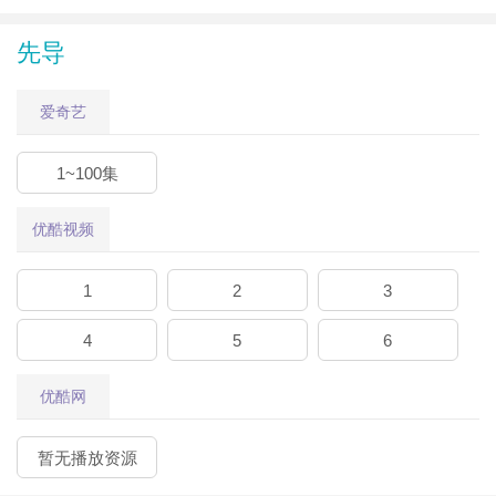
先导
爱奇艺
1~100集
优酷视频
1
2
3
4
5
6
优酷网
暂无播放资源