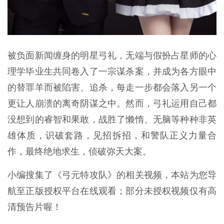
被负面新闻缠身的明星弓礼，无端与假扮占星师的心
理学毕业生共同卷入了一宗谋杀案，并成为各方眼中
的替罪羊而被陷害、追杀，每走一步都会落入另一个
更让人崩溃的离奇阴谋之中。然而，弓礼运用自己都
没想到的睿智和果敢，战胜了懒惰、无脑等种种非英
雄体质，识破套路，见招拆招，和警队正义力量合
作，最终绝地求生，侦破弥天大案。
小编搜集了《弓元特攻队》的相关视频，本站为您导
航至正版授权平台在线观看；部分未授权视频仅有高
清预告片喔！