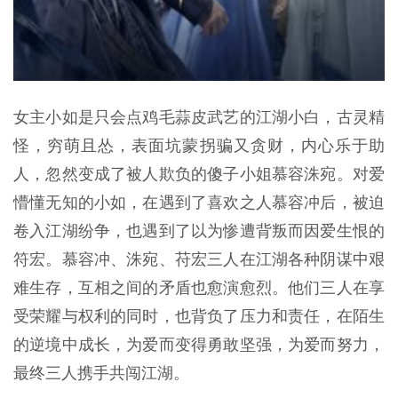
女主小如是只会点鸡毛蒜皮武艺的江湖小白，古灵精
怪，穷萌且怂，表面坑蒙拐骗又贪财，内心乐于助
人，忽然变成了被人欺负的傻子小姐慕容洙宛。对爱
懵懂无知的小如，在遇到了喜欢之人慕容冲后，被迫
卷入江湖纷争，也遇到了以为惨遭背叛而因爱生恨的
符宏。慕容冲、洙宛、苻宏三人在江湖各种阴谋中艰
难生存，互相之间的矛盾也愈演愈烈。他们三人在享
受荣耀与权利的同时，也背负了压力和责任，在陌生
的逆境中成长，为爱而变得勇敢坚强，为爱而努力，
最终三人携手共闯江湖。