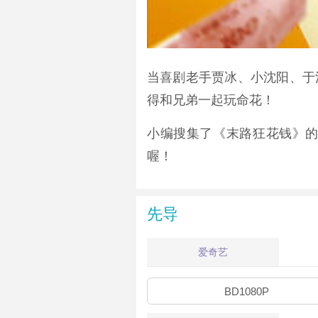
当喜剧老手贾冰、小沈阳、于
得和兄弟一起玩命花！
小编搜集了《末路狂花钱》
喔！
先导
爱奇艺
BD1080P