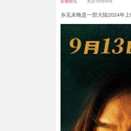
影视快讯
来源:哔哩哔哩
乡见未晚是一部大陆2024年