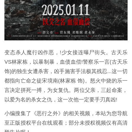
变态杀人魔行凶作恶，!少女接连曝尸街头。古天乐
VS林家栋，以暴制暴，血债血偿!警察乐一言(古天乐
饰)的独生女遭杀害，凶手施害手法极其残忍...这一切
都指向亡命之徒宋境南(林家栋 饰)。怒火中烧的乐一
言决定拼死一搏，为女复仇。两位父亲，三起命案，
以爱为名的杀女之仇，这一次他一定要手刃真凶!
小编搜集了《恶行之外》的相关视频，本站为您导航
至正版授权平台在线观看；部分未授权视频仅有高清