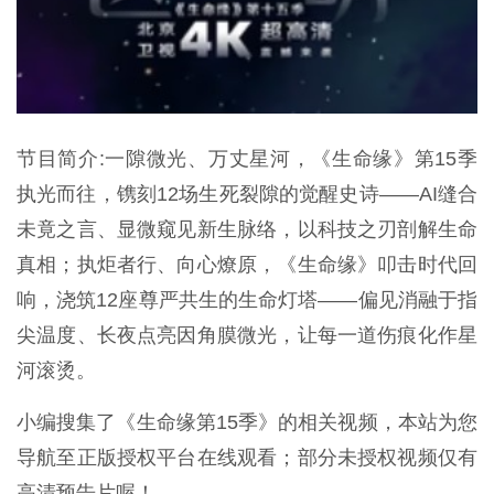
节目简介:一隙微光、万丈星河，《生命缘》第15季
执光而往，镌刻12场生死裂隙的觉醒史诗——AI缝合
未竟之言、显微窥见新生脉络，以科技之刃剖解生命
真相；执炬者行、向心燎原，《生命缘》叩击时代回
响，浇筑12座尊严共生的生命灯塔——偏见消融于指
尖温度、长夜点亮因角膜微光，让每一道伤痕化作星
河滚烫。
小编搜集了《生命缘第15季》的相关视频，本站为您
导航至正版授权平台在线观看；部分未授权视频仅有
高清预告片喔！