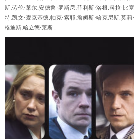
斯,劳伦·莱尔,安德鲁·罗斯尼,菲利斯·洛根,科拉·比塞
特,凯文·麦克基德,帕克·索耶,詹姆斯·哈克尼斯,莫莉·
格迪斯,哈立德·莱斯 。