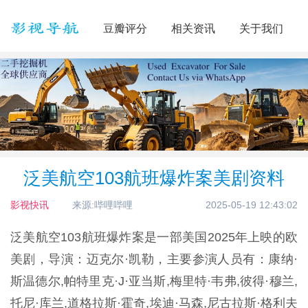
豆瓣评分
相关资讯
关于我们
泛美航空103航班爆炸案美剧资料
影视快讯
来源:哔哩哔哩
2025-05-19 12:43:02
泛美航空103航班爆炸案是一部美国2025年上映的欧
美剧，导演：迈克尔·凯勒，主要参演人员有：康纳·
斯温德尔,帕特里克·J·亚当斯,梅里特·韦弗,彼得·穆兰,
托尼·库兰,道格拉斯·霍奇,埃迪·马森,尼古拉斯·格利夫